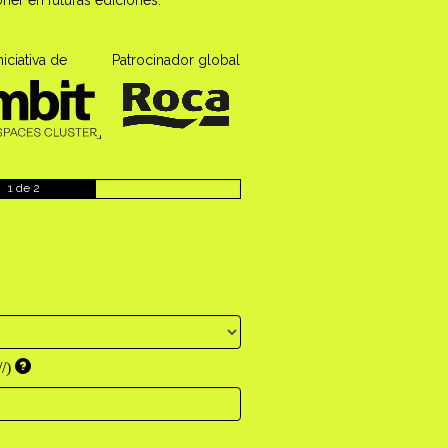
niciativa de
Patrocinador global
1 de 2
//)